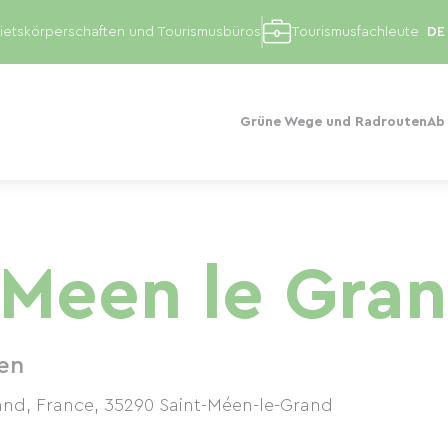
etskörperschaften und Tourismusbüros
Tourismusfachleute
Grüne Wege und Radrouten
Ab
 Meen le Gra
en
and, France
,
35290
Saint-Méen-le-Grand