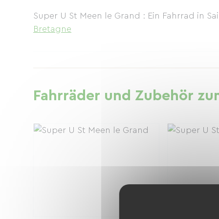
Super U St Meen le Grand : Ein Fahrrad in S
Bretagne
Fahrräder und Zubehör zum