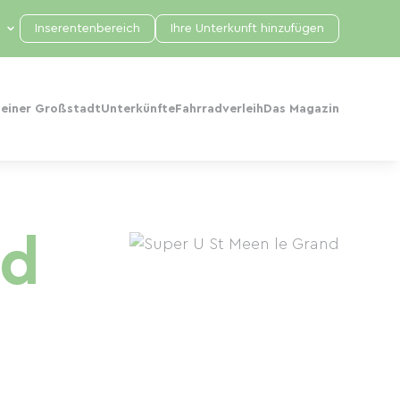
Inserentenbereich
Ihre Unterkunft hinzufügen
 einer Großstadt
Unterkünfte
Fahrradverleih
Das Magazin
nd