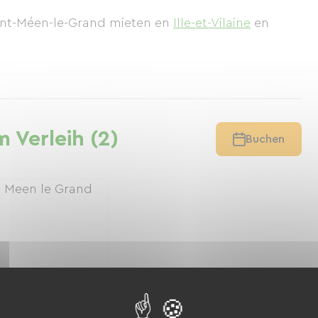
aint-Méen-le-Grand mieten
en
Ille-et-Vilaine
en
 Verleih (2)
Buchen