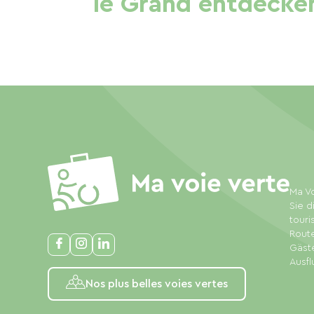
le Grand entdecke
Ma Vo
Sie d
touri
Rout
Gäste
Ausfl
Nos plus belles voies vertes