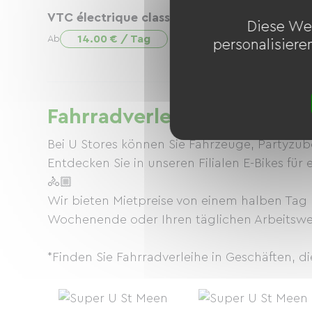
VTC électrique classique
VTC électri
Diese We
14.00 € / Tag
18.00 €
Ab
Ab
personalisiere
Fahrradverleih in Super U 
Bei U Stores können Sie Fahrzeuge, Partyzub
Entdecken Sie in unseren Filialen E-Bikes für
🚴🏼
Wir bieten Mietpreise von einem halben Tag b
Wochenende oder Ihren täglichen Arbeitsw
*Finden Sie Fahrradverleihe in Geschäften, d