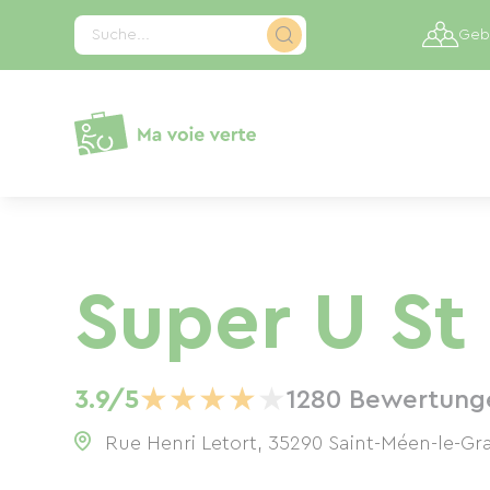
Cookie-Einstellungen
Suche...
Gebi
Super U St
★
★
★
★
★
3.9/5
1280 Bewertung
Rue Henri Letort, 35290 Saint-Méen-le-Gr