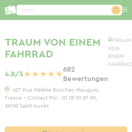
Cookie-Einstellungen
Suche...
TRAUM VON EINEM
FAHRRAD
682
★
★
★
★
★
4.8/5
Bewertungen
427 Rue Hélène Boucher, Mauguio,
France - Contact Pro : 01 78 90 87 99
,
34130
Saint-Aunès