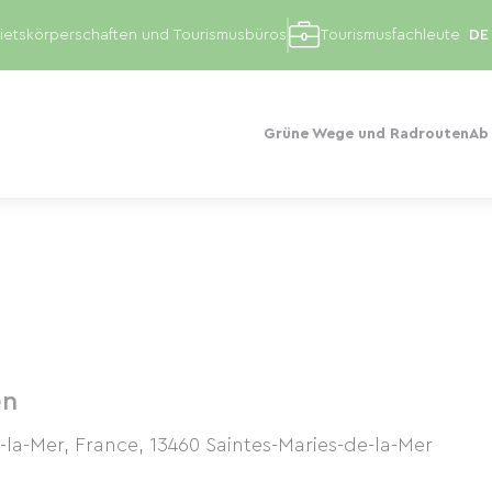
etskörperschaften und Tourismusbüros
Tourismusfachleute
Grüne Wege und Radrouten
Ab
en
-la-Mer, France
,
13460
Saintes-Maries-de-la-Mer