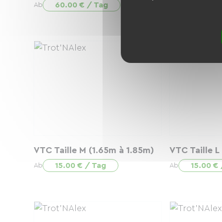
(1,60m à 1,
60.00 € / Tag
Ab
30.00 €
Ab
VTC Taille M (1.65m à 1.85m)
VTC Taille L
15.00 € / Tag
15.00 €
Ab
Ab