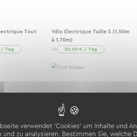
lectrique Tout
Vélo Electrique Taille S (1.50m
à 1.70m)
 / Tag
30.00 € / Tag
Ab
bseite verwendet 'Cookies' um Inhalte und An
ue Taille M
VTC Electrique Taille L (1,70m
n und zu analysieren. Bestimmen Sie, welche 