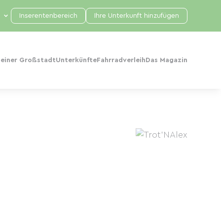
Inserentenbereich
Ihre Unterkunft hinzufügen
 einer Großstadt
Unterkünfte
Fahrradverleih
Das Magazin