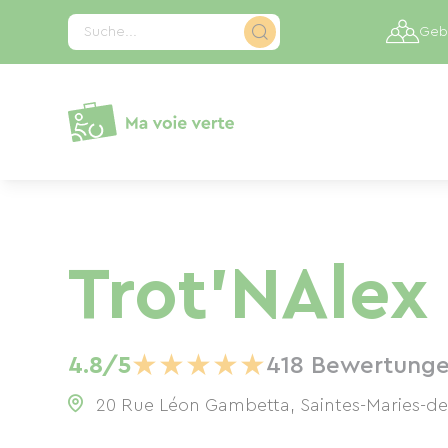
Cookie-Einstellungen
Suche...
Gebi
Trot'NAlex
★
★
★
★
★
4.8/5
418 Bewertung
20 Rue Léon Gambetta, Saintes-Maries-de