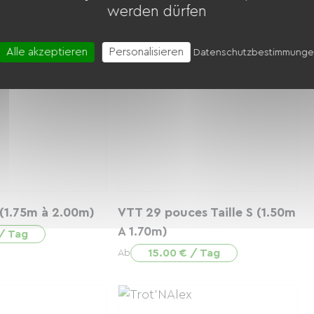
80m)
à 2.00m)
werden dürfen
 / Tag
30.00 € / Tag
Ab
Alle akzeptieren
Personalisieren
Datenschutzbestimmung
 (1.75m à 2.00m)
VTT 29 pouces Taille S (1.50m
A 1.70m)
 / Tag
15.00 € / Tag
Ab