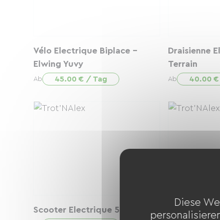
Vélo Electrique Biplace -
Draisienne E
Elwing Yuvy
Terrain
45.00 € / Tag
40.00 €
Ab
Ab
Diese We
Scooter Electrique 50 CC
VTC Electriq
personalisiere