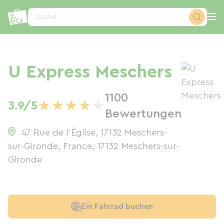
Cookie-Einstellungen
Suche...
U Express Meschers
1100
★
★
★
★
★
3.9/5
Bewertungen
47 Rue de l'Église, 17132 Meschers-
sur-Gironde, France
,
17132
Meschers-sur-
Gironde
Ein Fahrrad buchen