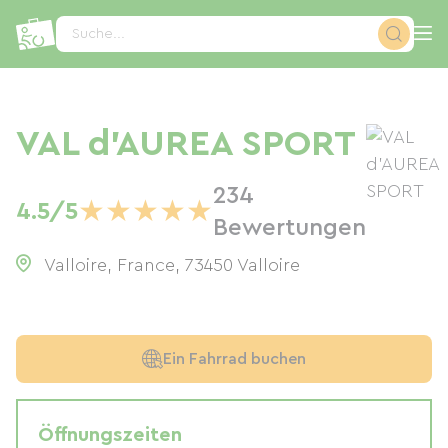
Cookie-Einstellungen
Suche...
VAL d'AUREA SPORT
234
★
★
★
★
★
4.5/5
Bewertungen
Valloire, France
,
73450
Valloire
Ein Fahrrad buchen
Öffnungszeiten