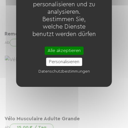
personalisieren und zu
analysieren.
Bestimmen Sie,
welche Dienste
Remorque 2 petits enfants
benutzt werden dürfen
8.00 € / Tag
Ab
Alle akzeptieren
Personalisieren
Datenschutzbestimmungen
Vélo Musculaire Adulte Grande
15.00 € / Tag
Ab