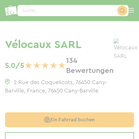
Cookie-Einstellungen
Suche...
Vélocaux SARL
134
★
★
★
★
★
5.0/5
Bewertungen
2 Rue des Coquelicots, 76450 Cany-
Barville, France
,
76450
Cany-Barville
Ein Fahrrad buchen