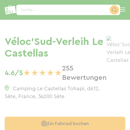
Cookie-Einstellungen
Suche...
Véloc'Sud-Verleih Le
Castellas
255
★
★
★
★
★
4.6/5
Bewertungen
Camping Le Castellas Tohapi, d612,
Sète, France
,
34200
Sète
Ein Fahrrad buchen