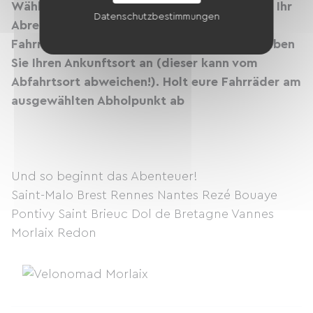
Wählen Sie Ihren Ausgangspunkt
Wählen Sie Ihr
Datenschutzbestimmungen
Abreise- und Rückreisedatum.
Wähle dein
Fahrrad und die notwendige Ausrüstung
Geben
Sie Ihren Ankunftsort an (dieser kann vom
Abfahrtsort abweichen!).
Holt eure Fahrräder am
ausgewählten Abholpunkt ab
Und so beginnt das Abenteuer!
Saint-Malo Brest Rennes Nantes Rezé Bouaye
Pontivy Saint Brieuc Dol de Bretagne Vannes
Morlaix Redon