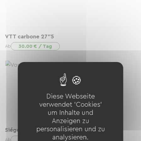
VTT carbone 27"5
30.00 € / Tag
Ab
Diese Webseite
verwendet 'Cookies'
um Inhalte und
Anzeigen zu
personalisieren und zu
Siéges enfants pour vélos électriques
analysieren.
10.00 € / Tag
Ab