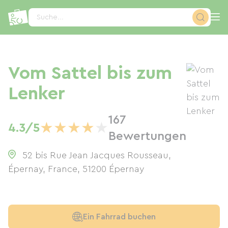
Cookie-Einstellungen
Suche...
Vom Sattel bis zum
Lenker
167
★
★
★
★
★
4.3/5
Bewertungen
52 bis Rue Jean Jacques Rousseau,
Épernay, France
,
51200
Épernay
Ein Fahrrad buchen