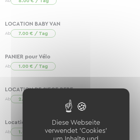
8.00 € / Tag
Ab
LOCATION BABY VAN
7.00 € / Tag
Ab
PANIER pour Vélo
1.00 € / Tag
Ab
LOCATION DE SIEGE BEBE
2.00 € / Tag
Ab
Location de Casque Enfant
Diese Webseite
verwendet 'Cookies'
1.00 € / Tag
Ab
um Inhalte und