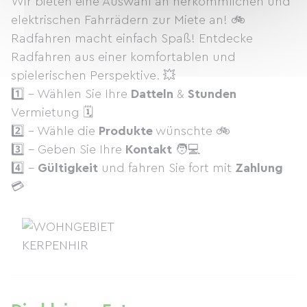
Wir bieten eine Auswahl an herkömmlichen und
elektrischen Fahrrädern zur Miete an! 🚲
Radfahren macht einfach Spaß! Entdecke
Radfahren aus einer komfortablen und
spielerischen Perspektive. 💥
1️⃣ - Wählen Sie Ihre
Datteln
&
Stunden
Vermietung 🗓
2️⃣ - Wähle die
Produkte
wünschte 🚲
3️⃣ - Geben Sie Ihre
Kontakt
🧑💻
4️⃣ -
Gültigkeit
und fahren Sie fort mit
Zahlung
💳