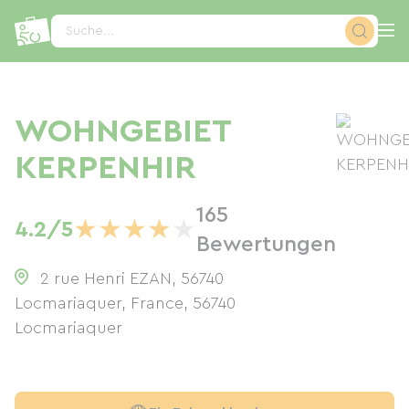
Cookie-Einstellungen
Suche...
WOHNGEBIET
KERPENHIR
165
★
★
★
★
★
4.2/5
Bewertungen
2 rue Henri EZAN, 56740
Locmariaquer, France
,
56740
Locmariaquer