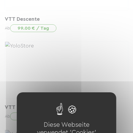
VTT Descente
99.00 € / Tag
Ab
VTT Descente
99.00 € / Tag
Ab
Diese Webseite
verwendet 'Cookies'