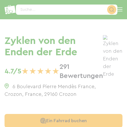
Cookie-Einstellungen
Suche...
Zyklen von den
Enden der Erde
291
★
★
★
★
★
4.7/5
Bewertungen
6 Boulevard Pierre Mendès France,
Crozon, France
,
29160
Crozon
Ein Fahrrad buchen