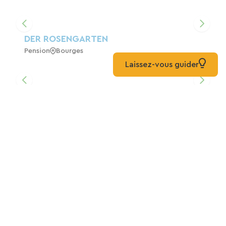
DER ROSENGARTEN
Pension
Bourges
Laissez-vous guider
Bed & Breakfasts In Bourges (18000) Im
Stadtzentrum
Pension
Bourges
Mehr entdecken