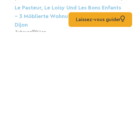
Le Pasteur, Le Loisy Und Les Bons Enfants
– 3 Möblierte Wohnungen Im Herzen Von
Laissez-vous guider
Dijon
Zuhause
Dijon
Wohnung In Der Nähe Des Kanalhafens
Zuhause
Dijon
Dukes Hotel
Hotels
Dijon
Die Weinpresse
Pension
Fontaine-Lès-Dijon