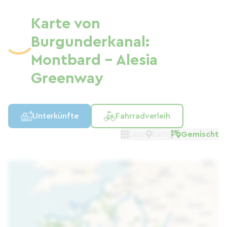
Karte von
Burgunderkanal:
Montbard - Alesia
Greenway
Unterkünfte
Fahrradverleih
Liste
Karte
Gemischt