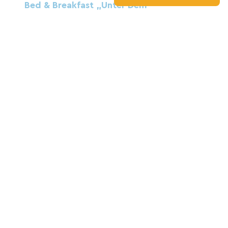
Bed & Breakfast „Unter Dem
Kirschbaum“
Pension
Venarey-Les-Laumes
DIE STAFFEL
Pension
Fresnes
Das Waschhaus
Zuhause
Fain-Lès-Montbard