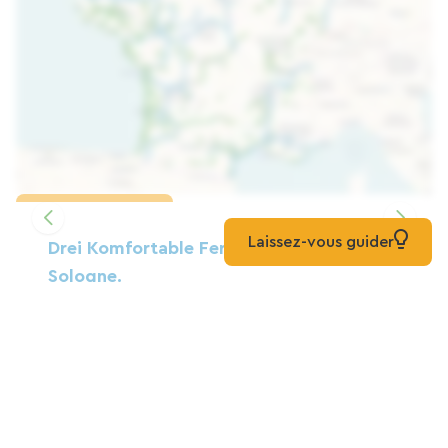
Karte laden
Laissez-vous guider
Drei Komfortable Ferienhäuser In Der
Sologne.
Zuhause
Mennetou-Sur-Cher