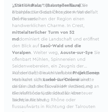
„Stationshaus“ (Baustellenhaus)
VORHER
Hals
, das Bergdorf
Eure
Der
Sie
erzählen die Geschichte der Artenvielfalt
Biberpfad und das Ökosystem Val de
des Flusses.
Drôme verleihen der Region einen
handwerklichen Charme. In Crest,
mittelalterlicher Turm von 52
md
dominiert die Landschaft und eröffnet
den Blick auf
Saoû-Wald und die
Voralpen
. Weiter weg,
Aouste-sur-Sye
Sie
offenbart Mühlen, Spinnereien und
Seidenwebereien, ein Zeugnis der
Wasserkraft. Die Ankunft bei
Auf der Suche nach Varianten? Ein Zweig
Projektionen
Man kann schon den Duft der Clairette
verbindet sich
Loriol-sur-Drôme
und
de Die und der Biovallée® riechen, mit
seinem Bahnhof sowie der Anbindung an
Kieselstränden, die ideal für eine
die ViaRhôna lässt sich das Abenteuer
Badepause sind.
leicht in Richtung Rhône oder
flussaufwärts in Richtung der Talrouten