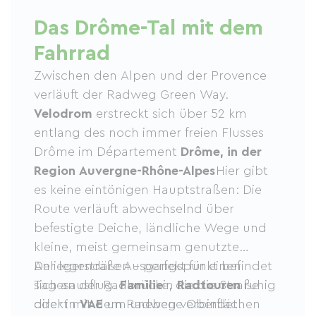
Das Drôme-Tal mit dem
Fahrrad
Zwischen den Alpen und der Provence
verläuft der Radweg Green Way.
Velodrom
erstreckt sich über 52 km
entlang des noch immer freien Flusses
Drôme im Département
Drôme, in der
Region Auvergne-Rhône-Alpes
Hier gibt
es keine eintönigen Hauptstraßen: Die
Route verläuft abwechselnd über
befestigte Deiche, ländliche Wege und
kleine, meist gemeinsam genutzte
Anliegerstraßen – perfekt für einen
Der legendäre Ausgangspunkt befindet
Tagesausflug.
sich an der Radbrücke, die die Straße
Familie
in
Radtouren
ruhig
oder in
direkt mit dem Radweg verbindet.
VAE
um unebene Oberflächen