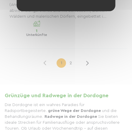
(Angoulême – Nontron). Die Landschaft bietet ein
abwechslungsreiches Bild mit Schlössern, dichten
Wäldern und malerischen Dörfern, eingebettet i...
1
Unterkünfte
1
2
Grünzüge und Radwege in der Dordogne
Die Dordogne ist ein wahres Paradies für
Radsportbegeisterte.
grüne Wege der Dordogne
und die
Behandlungsräume.
Radwege in der Dordogne
Sie bieten
ideale Strecken für Familienausflüge oder anspruchsvollere
Touren. Ob Urlaub oder Wochenendtrip – auf diesen