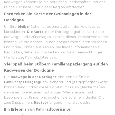
Radwegen können Sie die herrlichen Landschaften und das
reiche kulturelle Erbe dieser Region entdecken.
Entdecken Sie
Karte der Grünanlagen in der
Dordogne
Um Ihre
bleiben
Daher ist es unerlässlich, den/die/das zu
konsultieren.
Die Karte
In der Dordogne gibt es zahlreiche
Radwege und Grünanlagen. Mithilfe dieser interaktiven Karten
können Sie die besten Routen entsprechend Ihren Vorlieben
und Ihrem Können auswählen. Sie finden Informationen zu
Radrouten, Sehenswürdigkeiten und Serviceeinrichtungen
(Parkplätze, Picknickplätze usw.).
Viel Spaß beim Stöbern
Familienspaziergang
auf den
Radwegen der Dordogne
Die
Radwege in der Dordogne
sind perfekt für ein
Familienspaziergang
Dank sicherer und gut gepflegter Wege
können Jung und Alt diese Aktivität im Freien gleichermaßen
genießen. Die ebenen, schattigen Wege eignen sich
besonders für Kinder und machen sie zu einem idealen Ort
zum Entspannen.
Radtour
angenehm und stressfrei.
Ein Erlebnis von
Fahrradtourismus