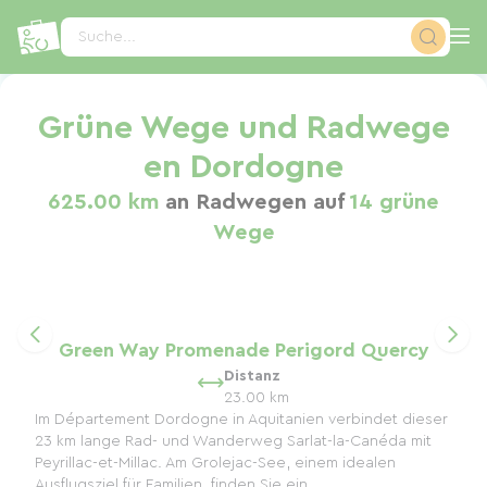
Cookie-Einstellungen
Suche...
Grüne Wege und Radwege
en Dordogne
625.00 km
an Radwegen auf
14 grüne
Wege
Green Way Promenade Perigord Quercy
Distanz
23.00 km
Im Département Dordogne in Aquitanien verbindet dieser
23 km lange Rad- und Wanderweg Sarlat-la-Canéda mit
Peyrillac-et-Millac. Am Grolejac-See, einem idealen
Ausflugsziel für Familien, finden Sie ein...