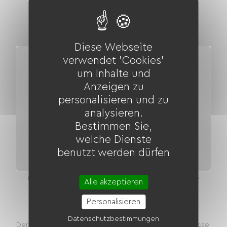
Unterkünfte
Diese Webseite
verwendet 'Cookies'
um Inhalte und
Anzeigen zu
personalisieren und zu
analysieren.
Bestimmen Sie,
welche Dienste
benutzt werden dürfen
Grüner Weg durch das Oc-Tal (Mornac -
Alle akzeptieren
Souffrignac) - Etappe der Radroute
Personalisieren
Distanz
21.00 km
Datenschutzbestimmungen
Der Radweg schlängelt sich entlang der alten Bahntrasse