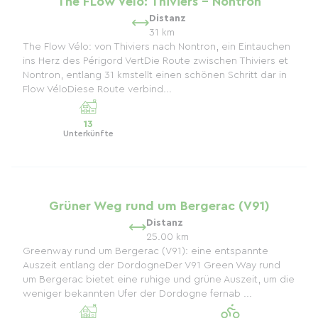
The FLow Vélo: Thiviers – Nontron
Distanz
31 km
The Flow Vélo: von Thiviers nach Nontron, ein Eintauchen
ins Herz des Périgord VertDie Route zwischen Thiviers et
Nontron, entlang 31 kmstellt einen schönen Schritt dar in
Flow VéloDiese Route verbind...
13
Unterkünfte
Grüner Weg rund um Bergerac (V91)
Distanz
25.00 km
Greenway rund um Bergerac (V91): eine entspannte
Auszeit entlang der DordogneDer V91 Green Way rund
um Bergerac bietet eine ruhige und grüne Auszeit, um die
weniger bekannten Ufer der Dordogne fernab ...