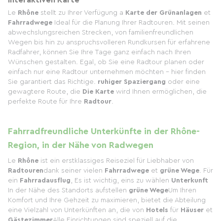
Le
Rhône
stellt zu Ihrer Verfügung a
Karte der Grünanlagen
et
Fahrradwege
Ideal für die Planung Ihrer Radtouren. Mit seinen
abwechslungsreichen Strecken, von familienfreundlichen
Wegen bis hin zu anspruchsvolleren Rundkursen für erfahrene
Radfahrer, können Sie Ihre Tage ganz einfach nach Ihren
Wünschen gestalten. Egal, ob Sie eine Radtour planen oder
einfach nur eine Radtour unternehmen möchten – hier finden
Sie garantiert das Richtige.
ruhiger Spaziergang
oder eine
gewagtere Route, die
Die Karte
wird Ihnen ermöglichen, die
perfekte Route für Ihre
Radtour
.
Fahrradfreundliche Unterkünfte in der Rhône-
Region, in der Nähe von Radwegen
Le
Rhône
ist ein erstklassiges Reiseziel für Liebhaber von
Radtouren
dank seiner vielen
Fahrradwege
et
grüne Wege
. Für
ein
Fahrradausflug
, Es ist wichtig, eins zu wählen
Unterkunft
In der Nähe des Standorts aufstellen
grüne Wege
Um Ihren
Komfort und Ihre Gehzeit zu maximieren, bietet die Abteilung
eine Vielzahl von Unterkünften an, die von
Hotels
für
Häuser
et
Gästezimmer
Alle Einrichtungen sind speziell auf die