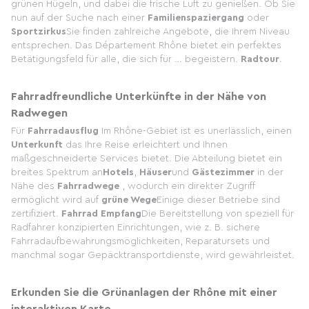
grünen Hügeln, und dabei die frische Luft zu genießen. Ob Sie
nun auf der Suche nach einer
Familienspaziergang
oder
Sportzirkus
Sie finden zahlreiche Angebote, die Ihrem Niveau
entsprechen. Das Département Rhône bietet ein perfektes
Betätigungsfeld für alle, die sich für … begeistern.
Radtour
.
Fahrradfreundliche Unterkünfte in der Nähe von
Radwegen
Für
Fahrradausflug
Im Rhône-Gebiet ist es unerlässlich, einen
Unterkunft
das Ihre Reise erleichtert und Ihnen
maßgeschneiderte Services bietet. Die Abteilung bietet ein
breites Spektrum an
Hotels
,
Häuser
und
Gästezimmer
in der
Nähe des
Fahrradwege
, wodurch ein direkter Zugriff
ermöglicht wird auf
grüne Wege
Einige dieser Betriebe sind
zertifiziert.
Fahrrad Empfang
Die Bereitstellung von speziell für
Radfahrer konzipierten Einrichtungen, wie z. B. sichere
Fahrradaufbewahrungsmöglichkeiten, Reparatursets und
manchmal sogar Gepäcktransportdienste, wird gewährleistet.
Erkunden Sie die Grünanlagen der Rhône mit einer
interaktiven Karte