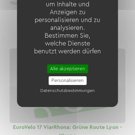
um Inhalte und
Thoissey in Mâcon (oder umgekehrt) auf...
Anzeigen zu
4
2
personalisieren und zu
Unterkünfte
Fahrradverleiher
analysieren.
Bestimmen Sie,
welche Dienste
benutzt werden dürfen
Alle akzeptieren
Personalisieren
Datenschutzbestimmungen
EuroVelo 17 ViarRhona: Grüne Route Lyon -