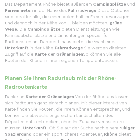
Das Département Rhône bietet außerdem
Campingplätze
und
Ferienmieten
in der Nähe des
Fahrradwege
Diese Optionen
sind ideal für alle, die einen Aufenthalt im Freien bevorzugen
und dennoch in der Nähe von … bleiben möchten.
grüne
Wege
. Die
Campingplätze
bieten Dienstleistungen wie
Fahrradabstellplätze und Einrichtungen speziell für
Radtouristen an. Darüber hinaus bietet die Wahl eines
Unterkunft
in der Nähe
Fahrradwege
Sie werden direkten
Zugriff auf die
Karte der Grünanlagen
So können Sie alle
Routen der Rhône in Ihrem eigenen Tempo entdecken.
Planen Sie Ihren Radurlaub mit der Rhône-
Radroutenkarte
Danke an
Karte der Grünanlagen
Von der Rhône aus lassen
sich Radtouren ganz einfach planen. Mit dieser interaktiven
Karte finden Sie Routen, die Ihrem Können entsprechen, und
können die abwechslungsreichen Landschaften des
Départements entdecken, ohne Ihr Zuhause verlassen zu
müssen.
Unterkunft
. Ob Sie auf der Suche nach einem
ruhiger
Spaziergang
oder ein sportlicheres Abenteuer,
Rhône
bietet