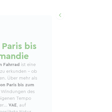
Paris bis
rmandie
m Fahrrad
ist eine
 zu erkunden – ob
den. Über mehr als
on Paris bis zum
r Windungen des
 eigenen Tempo
er...
VAE
, auf
berührte Natur,