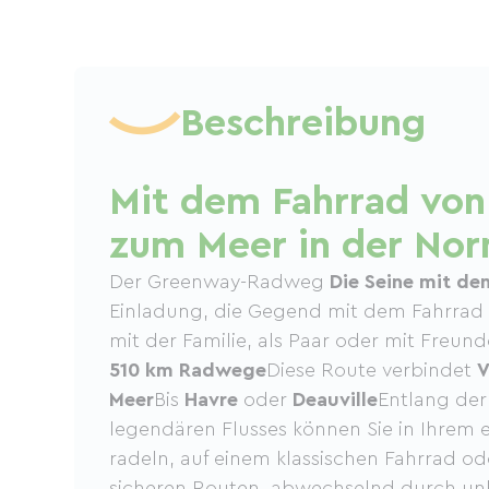
Beschreibung
Mit dem Fahrrad von 
zum Meer in der No
Der Greenway-Radweg
Die Seine mit de
Einladung, die Gegend mit dem Fahrrad
mit der Familie, als Paar oder mit Freun
510 km Radwege
Diese Route verbindet
V
Meer
Bis
Havre
oder
Deauville
Entlang de
legendären Flusses können Sie in Ihrem
radeln, auf einem klassischen Fahrrad od
sicheren Routen, abwechselnd durch un