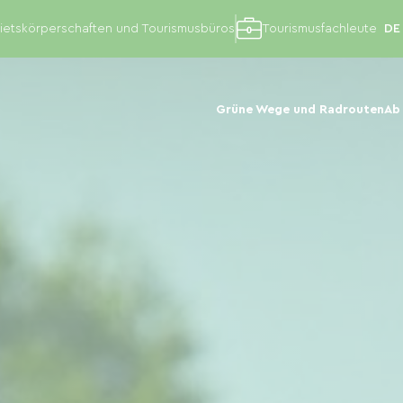
etskörperschaften und Tourismusbüros
Tourismusfachleute
Grüne Wege und Radrouten
Ab