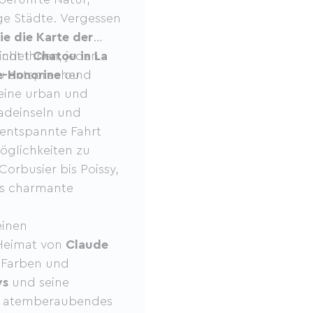
ge Städte. Vergessen
ie die Karte der
bindet
cht Ihnen, jeden
Chatou in La
au entsprechend
e-Honorine
ou
Seine urban und
adeinseln und
 entspannte Fahrt
öglichkeiten zu
Corbusier bis Poissy,
as charmante
einen
 Heimat von
Claude
er Farben und
ys
und seine
n atemberaubendes