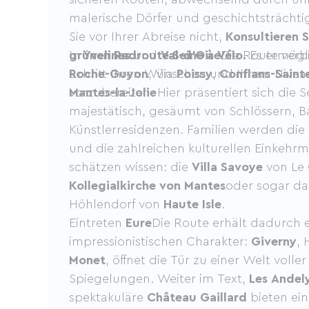
malerische Dörfer und geschichtsträchti
Sie vor Ihrer Abreise nicht,
Konsultieren S
grünen Radroute Seine à Vélo.
In
Yvelines
und
Val-d'Oise
Die Route ver
Es ermögli
Schritt Ihren Wünschen und Ihrem Nive
Roche-Guyon
, Via
Poissy
,
Conflans-Saint
vorzubereiten.
Mantes-la-Jolie
Hier präsentiert sich die 
majestätisch, gesäumt von Schlössern, B
Künstlerresidenzen. Familien werden die
und die zahlreichen kulturellen Einkehrm
schätzen wissen: die
Villa Savoye
von Le 
Kollegialkirche von Mantes
oder sogar d
Höhlendorf von
Haute Isle
.
Eintreten
Eure
Die Route erhält dadurch 
impressionistischen Charakter:
Giverny
,
Monet
, öffnet die Tür zu einer Welt voll
Spiegelungen. Weiter im Text,
Les Andel
spektakuläre
Château Gaillard
bieten ei