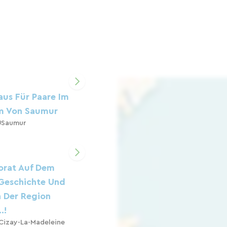
aus Für Paare Im
m Von Saumur
Saumur
iorat Auf Dem
Geschichte Und
n Der Region
.!
Cizay-La-Madeleine