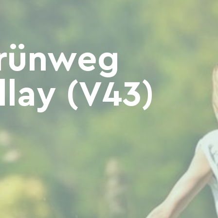
Grünweg
llay (V43)