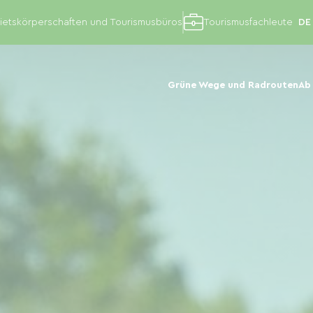
etskörperschaften und Tourismusbüros
Tourismusfachleute
Grüne Wege und Radrouten
Ab