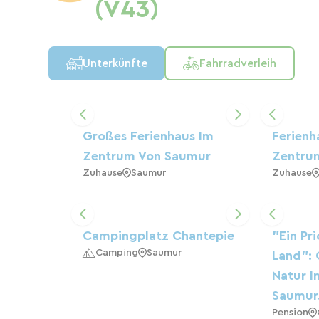
(V43)
Unterkünfte
Fahrradverleih
Großes Ferienhaus Im
Ferienh
Zentrum Von Saumur
Zentru
Zuhause
Saumur
Zuhause
Campingplatz Chantepie
"Ein Pr
Camping
Saumur
Land": 
Natur I
Saumur.
Pension