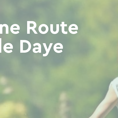
üne Route
de Daye