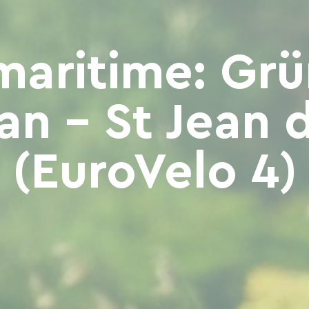
maritime: Gr
an - St Jean 
(EuroVelo 4)