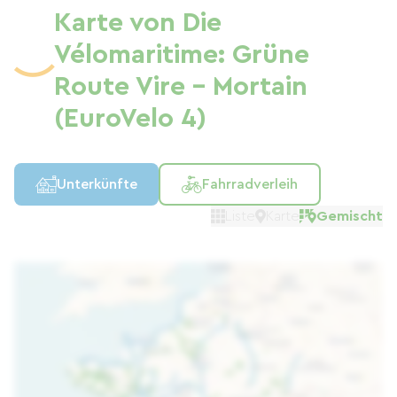
Karte von Die
Vélomaritime: Grüne
Route Vire - Mortain
(EuroVelo 4)
Unterkünfte
Fahrradverleih
Liste
Karte
Gemischt