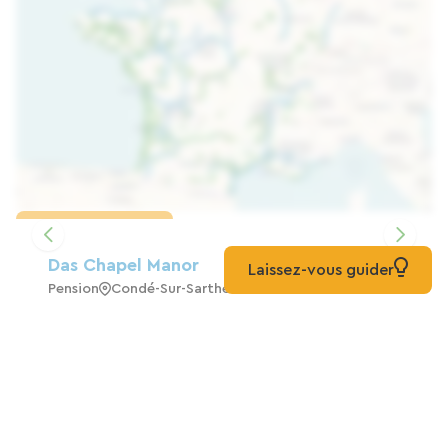
Karte laden
Das Chapel Manor
Laissez-vous guider
Pension
Condé-Sur-Sarthe
La Ferme Hauterive
Pension
Hauterive