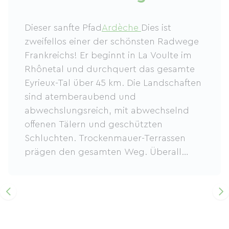
Dieser sanfte Pfad
Ardèche
Dies ist
zweifellos einer der schönsten Radwege
Frankreichs! Er beginnt in La Voulte im
Rhônetal und durchquert das gesamte
Eyrieux-Tal über 45 km. Die Landschaften
sind atemberaubend und
abwechslungsreich, mit abwechselnd
offenen Tälern und geschützten
Schluchten. Trockenmauer-Terrassen
prägen den gesamten Weg. Überall
finden sich historische Stätten und
Bauwerke (Brücken, Tunnel), die die
Geschichte der Menschheit wie ein
offenes Buch erzählen. Für alle, die sich
sportlich betätigen möchten, bieten sich