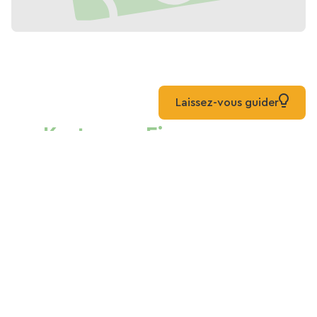
Laissez-vous guider
Karte von Eine
Scheldeschleife
Unterkünfte
Fahrradverleih
Liste
Karte
Gemischt