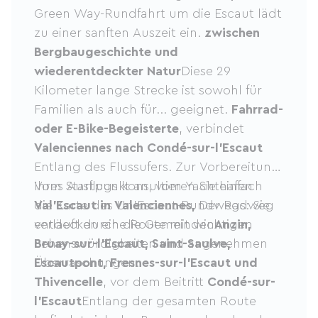
Green Way-Rundfahrt um die Escaut lädt
zu einer sanften Auszeit ein.
zwischen
Bergbaugeschichte und
wiederentdeckter Natur
Diese 29
Kilometer lange Strecke ist sowohl für
Familien als auch für... geeignet.
Fahrrad-
oder E-Bike-Begeisterte
, verbindet
Valenciennes nach Condé-sur-l'Escaut
Entlang des Flussufers. Zur Vorbereitung
Ihres Ausflugs konsultieren Sie einfach
Vom Startpunkt an, vom Yachthafen
die Karte des Un'Escaut-Rundwegs: Sie
Val'Escaut in Valenciennes,
Der Radweg
entdecken eine Route mit wichtigen
verläuft durch die Gemeinden
Anzin,
Sehenswürdigkeiten und angenehmen
Bruay-sur-l'Escaut, Saint-Saulve,
Überraschungen.
Escautpont, Fresnes-sur-l'Escaut und
Thivencelle
, vor dem Beitritt
Condé-sur-
l'Escaut
Entlang der gesamten Route