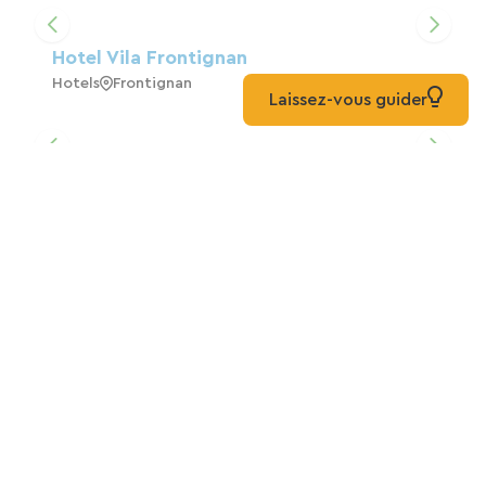
Hotel Vila Frontignan
Hotels
Frontignan
Laissez-vous guider
Ferienwohnung In Sète Für 4 Personen
Zuhause
Sète
STELLPLÄTZE & LANDSCHAFTEN
CAMPING LE MAS DU PADRE
Camping
Balaruc-Les-Bains
Apartment Grand Calypso, 3
Schlafzimmer, 6 Personen, Garage,