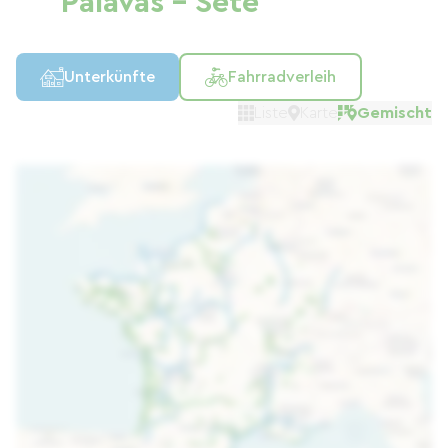
Palavas – Sète
Unterkünfte
Fahrradverleih
Liste
Karte
Gemischt