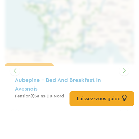
Karte laden
Aubepine – Bed And Breakfast In
Avesnois
Pension
Sains-Du-Nord
Laissez-vous guider
Gîte La Miellerie
Zuhause
Sains-Du-Nord