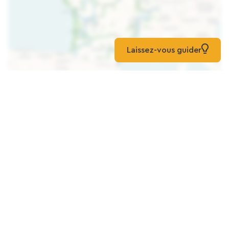
Laissez-vous guider
Karte laden
Mehr entdecken
Vom grünen Weg durchquerte Regionen
Ile de France