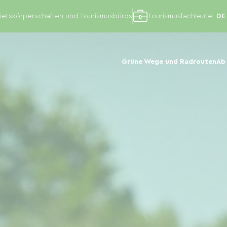
etskörperschaften und Tourismusbüros
Tourismusfachleute
Grüne Wege und Radrouten
Ab