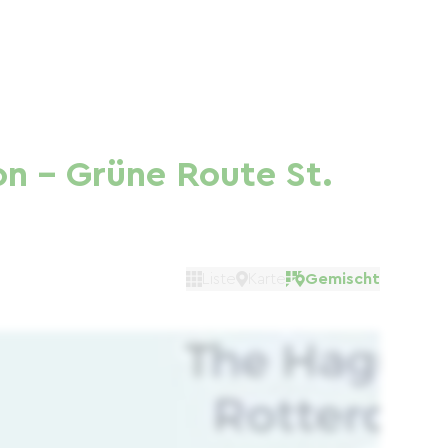
on – Grüne Route St.
Liste
Karte
Gemischt