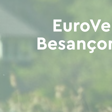
EuroVe
Besançon