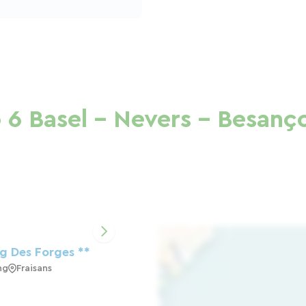
 6 Basel – Nevers – Besanç
 Des Forges **
ng
Fraisans