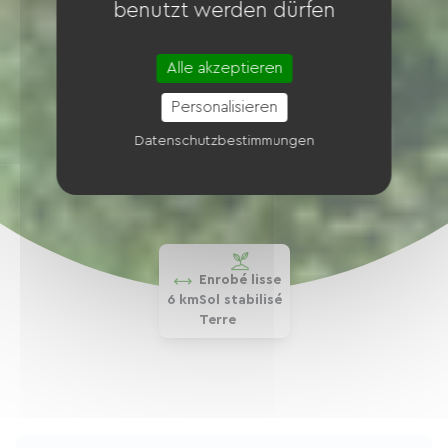
benutzt werden dürfen
Alle akzeptieren
Personalisieren
Datenschutzbestimmungen
Enrobé lisse
6 km
Sol stabilisé
Terre