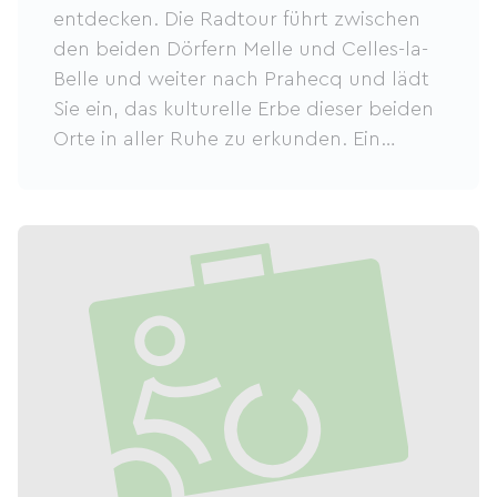
entdecken. Die Radtour führt zwischen
den beiden Dörfern Melle und Celles-la-
Belle und weiter nach Prahecq und lädt
Sie ein, das kulturelle Erbe dieser beiden
Orte in aller Ruhe zu erkunden. Ein
Aufenthalt in der Region (ob
Wochenende, längerer Urlaub oder
Ferien) ermöglicht es Ihnen, diese
Gegend kennenzulernen und die
komfortablen Unterkünfte zu genießen,
die Sie herzlich willkommen heißen.