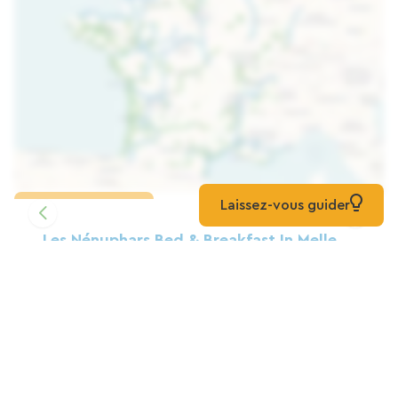
Laissez-vous guider
Karte laden
Les Nénuphars Bed & Breakfast In Melle
Pension
Melle
Logis De Canteau
Zuhause
Melle