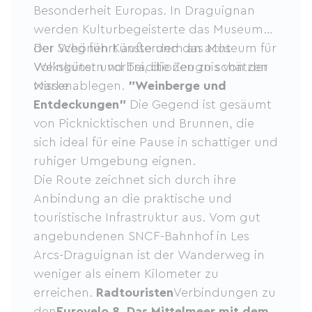
Besonderheit Europas. In Draguignan
werden Kulturbegeisterte das Museum
der Schönen Künste und das Museum für
Der Weg führt außerdem an acht
Volkskunst und Traditionen zu schätzen
Weingütern vorbei, die Zeugnis von der
wissen.
Marke ablegen.
"Weinberge und
Entdeckungen"
Die Gegend ist gesäumt
von Picknicktischen und Brunnen, die
sich ideal für eine Pause in schattiger und
ruhiger Umgebung eignen.
Die Route zeichnet sich durch ihre
Anbindung an die praktische und
touristische Infrastruktur aus. Vom gut
angebundenen SNCF-Bahnhof in Les
Arcs-Draguignan ist der Wanderweg in
weniger als einem Kilometer zu
erreichen.
Radtouristen
Verbindungen zu
den
Eurovelo 8
,
Das Mittelmeer mit dem