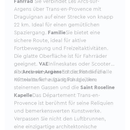
Fahrrad
Sie verbindet Les Arcs-sur-
Argens über Trans-en-Provence mit
Draguignan auf einer Strecke von knapp
22 km. Ideal für einen gemütlichen
Spaziergang.
Familie
Sie bietet eine
sichere Route, ideal für aktive
Fortbewegung und Freizeitaktivitäten.
Die glatte Oberfläche ist für Fahrräder
geeignet.
VAE
Inlineskates oder Scooter
sind erlaubt, während die Pisten für alle
Ab
Arcs-sur-Argens
Entdecken Sie die
Könnerstufen zugänglich bleiben.
mittelalterliche Stadt Parage, ihre
steinernen Gassen und die
Saint Roseline
Kapelle
Das Département Trans-en-
Provence ist berühmt für seine Reliquien
und bemerkenswerten Kunstwerke.
Verpassen Sie nicht den Luftbrunnen,
eine einzigartige architektonische