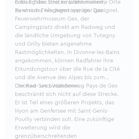
oder E-Bikes sind empfehlenswert,
Entlang der Strecke laden mehrere Orte
Rennräder hingegen weniger geeignet.
zu einem Zwischenstopp ein. Das
Feuerwehrmuseum Gex, der
Campingplatz direkt am Radweg und
die ländliche Umgebung von Tutegny
und Grilly bieten angenehme
Rastmöglichkeiten. In Divonne-les-Bains
angekommen, können Radfahrer ihre
Erkundungstour über die Rue de la Cité
und die Avenue des Alpes bis zum
Divonne-See ausdehnen.
Der Rad- und Wanderweg Pays de Gex
beschränkt sich nicht auf diese Strecke.
Er ist Teil eines größeren Projekts, das
Nyon am Genfersee mit Saint-Genis-
Pouilly verbinden soll. Eine zukünftige
Erweiterung wird die
grenzüberschreitenden