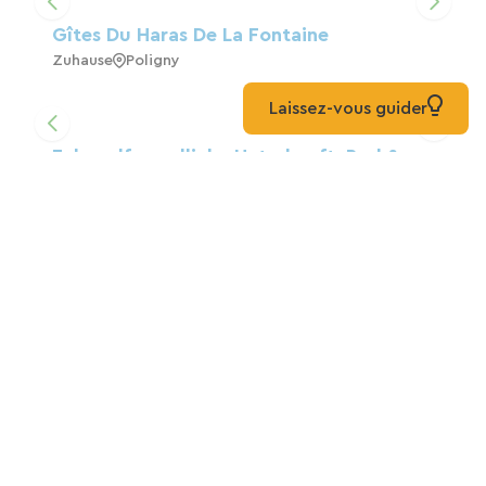
Karte laden
Gîtes Du Haras De La Fontaine
Zuhause
Poligny
Laissez-vous guider
Fahrradfreundliche Unterkunft, Bed &
Breakfast, Gîte In Moncourt-Fromonville
Zuhause
Montcourt-Fromonville
Mehr entdecken