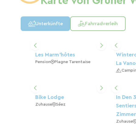
Karte von Grüner 
Unterkünfte
Fahrradverleih
Les Marm'hôtes
Winter
Pension
Plagne Tarentaise
La Vano
Campi
Bike Lodge
In Den 
Zuhause
Séez
Sentier
Zimmer
Zuhause