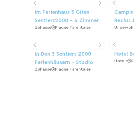
Im Ferienhaus 3 Gîtes
Campin
Sentiers2000 - 4 Zimmer
Reclus 
Zuhause
Plagne Tarentaise
Ungewöhn
In Den 3 Sentiers 2000
Hotel B
Hotels
S
Ferienhäusern - Studio
Zuhause
Plagne Tarentaise
Arc 1600, Kühl Und
Komfortabel, In Der Nähe
Der Standseilbahn Und
Des Grünzugs
Apartment
Bourg-Saint-Maurice