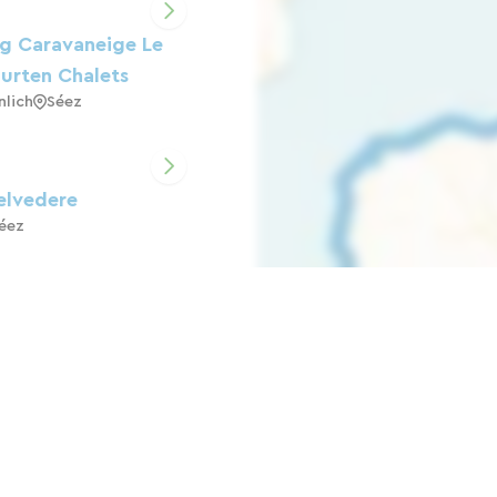
g Caravaneige Le
Jurten Chalets
lich
Séez
elvedere
éez