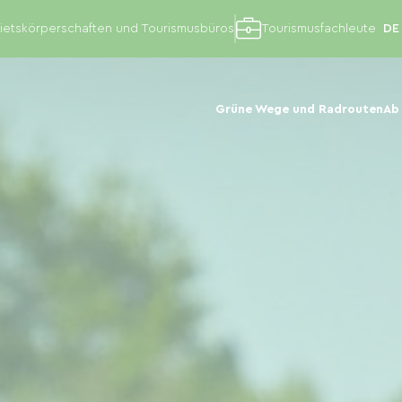
etskörperschaften und Tourismusbüros
Tourismusfachleute
Grüne Wege und Radrouten
Ab