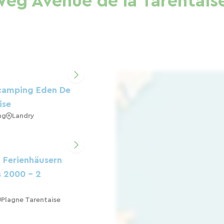
Weg Avenue de la Tarentais
camping Eden De
ise
ng
Landry
3 Ferienhäusern
s 2000 - 2
Plagne Tarentaise