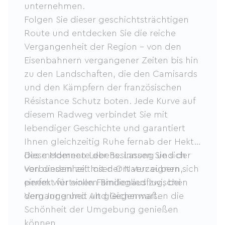
unternehmen.
Folgen Sie dieser geschichtsträchtigen
Route und entdecken Sie die reiche
Vergangenheit der Region – von den
Eisenbahnern vergangener Zeiten bis hin
zu den Landschaften, die den Camisards
und den Kämpfern der französischen
Résistance Schutz boten. Jede Kurve auf
diesem Radweg verbindet Sie mit
lebendiger Geschichte und garantiert
Ihnen gleichzeitig Ruhe fernab der Hektik
des modernen Lebens. Lassen Sie sich
Diese Momente der Besinnung und der
von diesem zeitlosen Ort verzaubern,
Verbundenheit mit der Natur eignen sich
einem wertvollen Bindeglied zwischen
perfekt für einen Familienausflug, bei
Vergangenheit und Gegenwart.
dem Jung und Alt gleichermaßen die
Schönheit der Umgebung genießen
können.