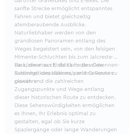
darunter Gravelbikes und E-Bikes. Die
sanfte Strecke ermöglicht entspanntes
Fahren und bietet gleichzeitig
atemberaubende Ausblicke.
Naturliebhaber werden von den
grandiosen Panoramen entlang des
Weges begeistert sein, von den felsigen
Mimente-Schluchten bis zum Jalcreste-
Pass, die einen Einblick in die wilde
Sie können auch die Karte des Cevennen-
Schönheit des Nationalparks Cevennen
Radwegs konsultieren, um Ihre Route zu
gewähren.
planen und die zahlreichen
Zugangspunkte und Wege entlang
dieser historischen Route zu entdecken.
Diese Sehenswürdigkeiten ermöglichen
es Ihnen, Ihr Erlebnis optimal zu
gestalten, egal ob Sie kurze
Spaziergänge oder lange Wanderungen