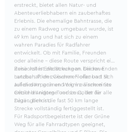
erstreckt, bietet allen Natur- und
Abenteuerliebhabern ein zauberhaftes
Erlebnis. Die ehemalige Bahntrasse, die
zu einem Radweg umgebaut wurde, ist
49 km lang und hat sich zu einem
wahren Paradies für Radfahrer
entwickelt. Ob mit Familie, Freunden
oder alleine – diese Route verspricht eine
Reise voller Entdeckungen. Die raue
Zunächst ist die Strecke an beiden Enden
Landschaft der Cevennen offenbart sich
nutzbar: 9 km zwischen Florac und St
auf diesem grünen Weg im Sinne eines
Julien d'Arpaon und 6 km zwischen Ste
entschleunigten Tourismus, der für alle
Cécile d'Andorge und Le Collet de
zugänglich ist.
Dèze… bevor die fast 50 km lange
Strecke vollständig fertiggestellt ist.
Für Radsportbegeisterte ist der Grüne
Weg für alle Fahrradtypen geeignet,