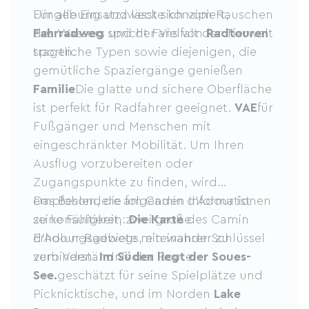
Umgebung und lässt sich vom Rauschen
Für alle Einsatzzwecke konzipiert,
des Wassers und der Vielfalt der Tierwelt
Fahrradweg
spricht Fans von
Radtouren
tragen.
sportliche Typen sowie diejenigen, die
gemütliche Spaziergänge genießen
Familie
Die glatte und sichere Oberfläche
ist perfekt für Radfahrer geeignet.
VAE
für
Fußgänger und Menschen mit
eingeschränkter Mobilität. Um Ihren
Ausflug vorzubereiten oder
Zugangspunkte zu finden, wird
empfohlen, die folgenden Informationen
Das Besondere am Camin d'Adour ist
zu konsultieren:
seine Fähigkeit, zwei große
Die Karte
des Camin
d'Adour-Radwegs, ein wahrer Schlüssel
Erholungsgebiete miteinander zu
zum Verständnis der Route.
verbinden:
Im Süden liegt der Soues-
See.
geschätzt für seine Spielplätze und
Picknicktische, und im Norden
Lake