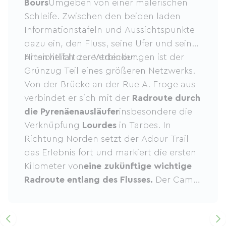
Bours
Umgeben von einer malerischen
Schleife. Zwischen den beiden laden
Informationstafeln und Aussichtspunkte
dazu ein, den Fluss, seine Ufer und seine
Artenvielfalt zu entdecken.
Hinsichtlich der Verbindungen ist der
Grünzug Teil eines größeren Netzwerks.
Von der Brücke an der Rue A. Froge aus
verbindet er sich mit der
Radroute durch
die Pyrenäenausläufer
insbesondere die
Verknüpfung
Lourdes
in Tarbes. In
Richtung Norden setzt der Adour Trail
das Erlebnis fort und markiert die ersten
Kilometer von
eine zukünftige wichtige
Radroute entlang des Flusses.
Der Camin
d'Adour ist eine wahre Wohltat und
zeichnet sich durch seine besondere
Qualität aus.
legendäre Route
entdecken