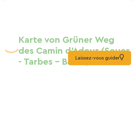
und wiederentdecken.
Karte von Grüner Weg
des Camin d'Adour (Soues
Laissez-vous guider
- Tarbes - Bazet)
Liste
Karte
Gemischt