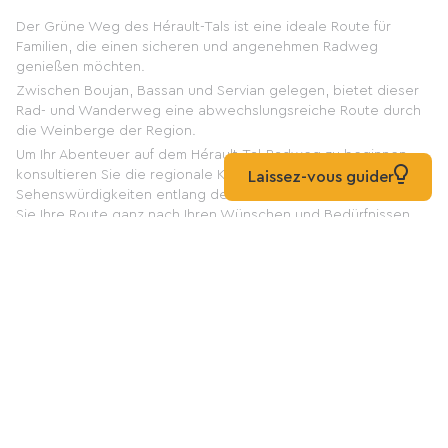
Der Grüne Weg des Hérault-Tals ist eine ideale Route für
Familien, die einen sicheren und angenehmen Radweg
genießen möchten.
Zwischen Boujan, Bassan und Servian gelegen, bietet dieser
Rad- und Wanderweg eine abwechslungsreiche Route durch
die Weinberge der Region.
Um Ihr Abenteuer auf dem Hérault-Tal-Radweg zu beginnen,
konsultieren Sie die regionale Karte, um die verschiedenen
Laissez-vous guider
Sehenswürdigkeiten entlang der Strecke zu finden. So können
Sie Ihre Route ganz nach Ihren Wünschen und Bedürfnissen
planen. Wenn Sie mehrere Tage auf dem Radweg verbringen
möchten, finden Sie zahlreiche fahrradfreundliche
Unterkünfte.
Ob Sie eine Ferienwohnung, ein Hotel, einen Campingplatz
oder eine Pension bevorzugen – Sie finden bestimmt die
passende Unterkunft. Einige Betriebe bieten sogar spezielle
Services für Radfahrer an, wie z. B. sichere
Fahrradabstellplätze oder Reparaturwerkzeug. Der Grüne
Weg im Hérault-Tal ist besonders für Familien geeignet.
Die Wege sind breit und gut gepflegt, sodass Kinder sicher
Rad fahren können. Die abwechslungsreiche Landschaft und