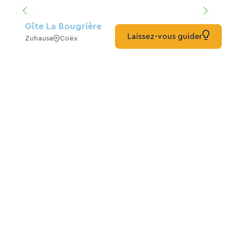
Gîte La Bougrière
Laissez-vous guider
Zuhause
Coëx
Domaine Du Pré
Camping
Chapelle-Hermier
Ferienhaus Für 4 Personen In Apremont,
Vendée, 17 Km Vom Meer, See Und Strand
(1 Km) Entfernt
Zuhause
Apremont
Audardière Ferienhäuser