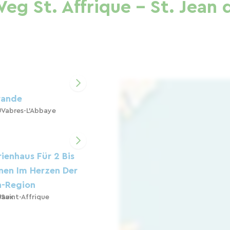
eg St. Affrique - St. Jean 
rande
Vabres-L'Abbaye
ienhaus Für 2 Bis
nen Im Herzen Der
n-Region
Jaux
Saint-Affrique