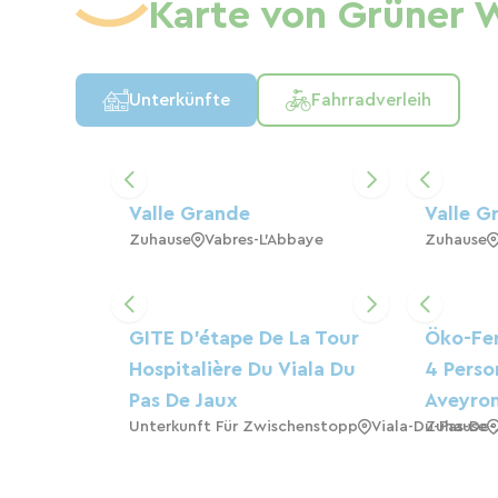
Karte von Grüner W
Unterkünfte
Fahrradverleih
Valle Grande
Valle G
Zuhause
Vabres-L'Abbaye
Zuhause
GITE D'étape De La Tour
Öko-Fer
Hospitalière Du Viala Du
4 Perso
Pas De Jaux
Aveyro
Unterkunft Für Zwischenstopp
Viala-Du-Pas-De-
Zuhause