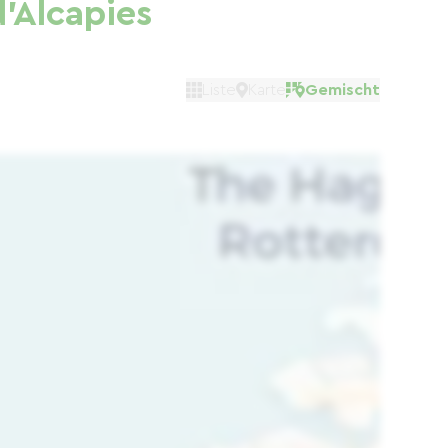
d'Alcapies
Liste
Karte
Gemischt