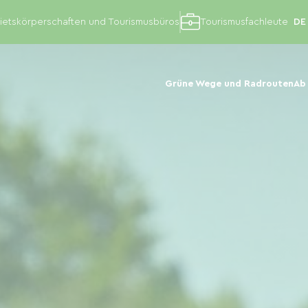
etskörperschaften und Tourismusbüros
Tourismusfachleute
Grüne Wege und Radrouten
Ab