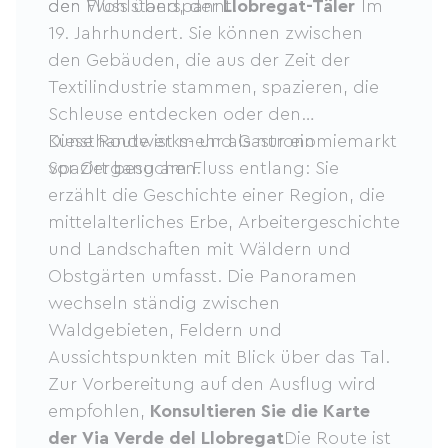
den Fluss überspannt.
den Wohlstand, der
Llobregat-Täler
Im
19. Jahrhundert. Sie können zwischen
den Gebäuden, die aus der Zeit der
Textilindustrie stammen, spazieren, die
Schleuse entdecken oder den
Kunsthandwerks- und Gastronomiemarkt
Diese Route ist mehr als nur ein
vor Ort besuchen.
Spaziergang am Fluss entlang: Sie
erzählt die Geschichte einer Region, die
mittelalterliches Erbe, Arbeitergeschichte
und Landschaften mit Wäldern und
Obstgärten umfasst. Die Panoramen
wechseln ständig zwischen
Waldgebieten, Feldern und
Aussichtspunkten mit Blick über das Tal.
Zur Vorbereitung auf den Ausflug wird
empfohlen,
Konsultieren Sie die Karte
der Via Verde del Llobregat
Die Route ist