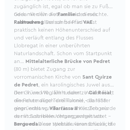
zugänglich ist, egal ob man sie zu Fuß
oder mit dem Auto erkunden möchte.
Gedanken für die
Familie
ist dieses
Radtouren
Fahrradweg
klassisch oder in
Der sanfte Pfad weist
VAE
.
praktisch keinen Höhenunterschied auf
und verläuft entlang des Flusses
Llobregat in einer unberührten
Naturlandschaft. Schon vom Startpunkt
an…
Mittelalterliche Brücke von Pedret
(80 m) bietet Zugang zur
vorromanischen Kirche von
Sant Quirze
de Pedret
, ein karolingisches Juwel aus
dem 9. und 10. Jahrhundert. Weiter führt
Der Grüne Weg führt dann zu
Cal Rosal
,
die Route durch drei Tunnel – darunter
eine ehemalige Textilkolonie, die 1858
einen entlang
gegründet wurde. Ein wahres Zeugnis
Vilarrassa II
Kürzlich wurde
es mit Solarbeleuchtung ausgestattet –
der industriellen Vergangenheit von
sowie mit einer spektakulären Brücke, die
Bergueda
Diese Website veranschaulicht