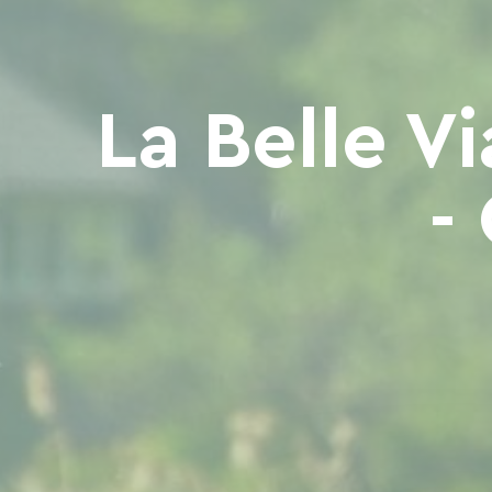
La Belle V
-