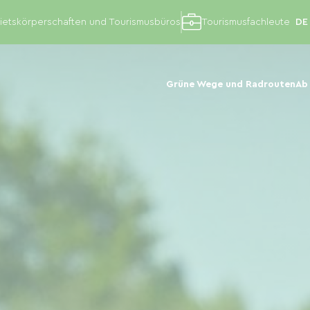
etskörperschaften und Tourismusbüros
Tourismusfachleute
Grüne Wege und Radrouten
Ab