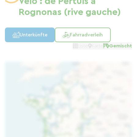
Vélo : de Pertuis à
Rognonas (rive gauche)
Unterkünfte
Fahrradverleih
Liste
Karte
Gemischt