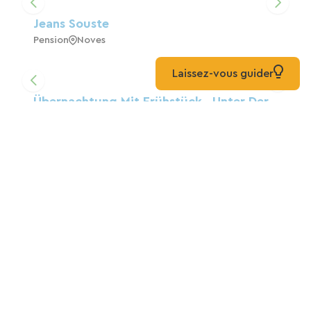
Jeans Souste
Pension
Noves
Laissez-vous guider
Übernachtung Mit Frühstück „unter Der
Pergola“
Pension
Graveson
Mas De L'Avani
Zuhause
Plan-D'Orgon
La Bégude Des Alpilles, Ein
Doppelzimmer Mit Frühstück