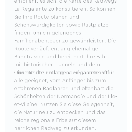
empfiehlt es sich, die Karte des Radwegs
La Regalante zu konsultieren. So können
Sie Ihre Route planen und
Sehenswürdigkeiten sowie Rastplätze
finden, um ein gelungenes
Familienabenteuer zu gewährleisten. Die
Route verläuft entlang ehemaliger
Bahntrassen und bereichert Ihre Fahrt
mit historischen Tunneln und dem
Charme der umliegenden Landschaft.
Diese Route entlang La Régalante ist für
alle geeignet, vom Anfänger bis zum
erfahrenen Radfahrer, und offenbart die
Schönheiten der Normandie und der Ille-
et-Vilaine. Nutzen Sie diese Gelegenheit,
die Natur neu zu entdecken und das
reiche regionale Erbe auf diesem
herrlichen Radweg zu erkunden.