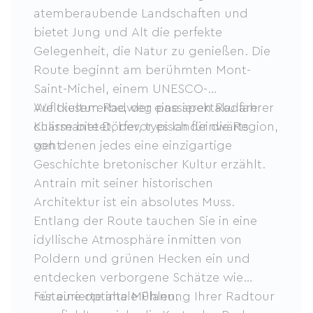
atemberaubende Landschaften und
bietet Jung und Alt die perfekte
Gelegenheit, die Natur zu genießen. Die
Route beginnt am berühmten Mont-
Saint-Michel, einem UNESCO-
Weltkulturerbe, der eine spektakuläre
Auf diesem Radweg passieren Radfahrer
Kulisse bietet, bevor es landeinwärts
charmante Dörfer, typisch für die Region,
geht.
von denen jedes eine einzigartige
Geschichte bretonischer Kultur erzählt.
Antrain mit seiner historischen
Architektur ist ein absolutes Muss.
Entlang der Route tauchen Sie in eine
idyllische Atmosphäre inmitten von
Poldern und grünen Hecken ein und
entdecken verborgene Schätze wie
restaurierte alte Mühlen.
Für eine optimale Planung Ihrer Radtour