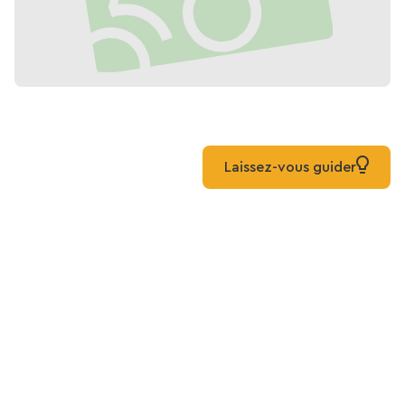
Laissez-vous guider
Karte von La Végétale:
Grüner Korridor Créteil -
Santeny
Liste
Karte
Gemischt