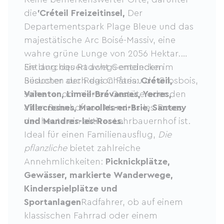
die
'Créteil Freizeitinsel,
Der
Departementspark Plage Bleue und das
majestätische Arc Boisé-Massiv, eine
wahre grüne Lunge von 2056 Hektar.
Entlang des Radwegs entdecken
Sie durchquert acht Gemeinden im
Besucher auch das Château de Grosbois,
Südosten der Region Paris:
Créteil,
seine renommierten Gestüte oder den
Valenton, Limeil-Brévannes, Yerres,
alten Bahnhof von Mandres-les-Roses,
Villecresnes, Marolles-en-Brie, Santeny
der heute ein aktiver Lehrbauernhof ist.
und Mandres-les-Roses.
Ideal für einen Familienausflug,
Die
pflanzliche
bietet zahlreiche
Annehmlichkeiten:
Picknickplätze,
Gewässer, markierte Wanderwege,
Kinderspielplätze und
Sportanlagen
Radfahrer, ob auf einem
klassischen Fahrrad oder einem