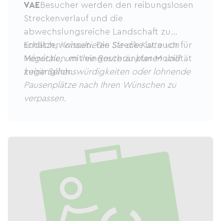
VAE
Besucher werden den reibungslosen
Streckenverlauf und die
abwechslungsreiche Landschaft zu
schätzen wissen. Die Strecke ist auch für
Endlich,
Konsultieren Sie die Karte von
Menschen mit eingeschränkter Mobilität
Végétale, um Ihre Route zu planen und
zugänglich.
keine Sehenswürdigkeiten oder lohnende
Pausenplätze nach Ihren Wünschen zu
verpassen.