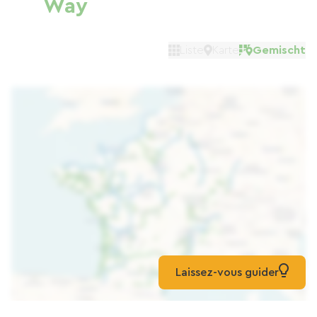
Way
Liste
Karte
Gemischt
Laissez-vous guider