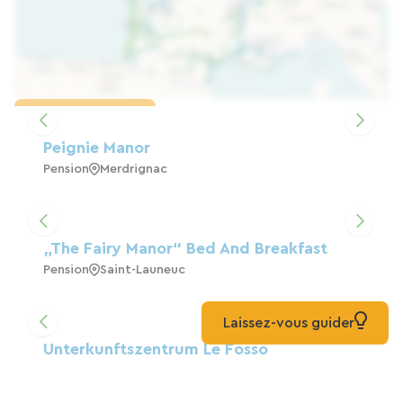
Karte laden
Peignie Manor
Pension
Merdrignac
„The Fairy Manor“ Bed And Breakfast
Pension
Saint-Launeuc
Laissez-vous guider
Unterkunftszentrum Le Fosso
Zuhause
Gomené