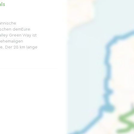
ls
annische
ischen demEure
alley Green Way ist
 ehemaligen
e. Der 28 km lange