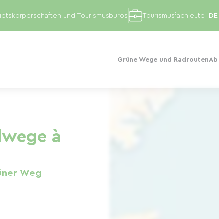
etskörperschaften und Tourismusbüros
Tourismusfachleute
Grüne Wege und Radrouten
Ab
dwege à
üner Weg