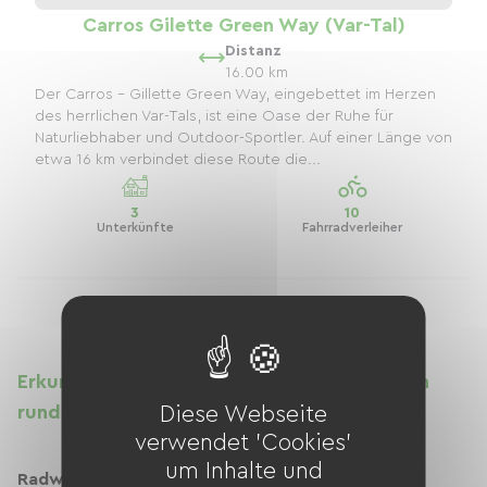
Carros Gilette Green Way (Var-Tal)
Distanz
16.00 km
Der Carros - Gillette Green Way, eingebettet im Herzen
des herrlichen Var-Tals, ist eine Oase der Ruhe für
Naturliebhaber und Outdoor-Sportler. Auf einer Länge von
etwa 16 km verbindet diese Route die...
3
10
Unterkünfte
Fahrradverleiher
Erkunden Sie die Radwege und Grünanlagen
rund um Nizza
Diese Webseite
verwendet 'Cookies'
um Inhalte und
Radwege für alle Leistungsstufen